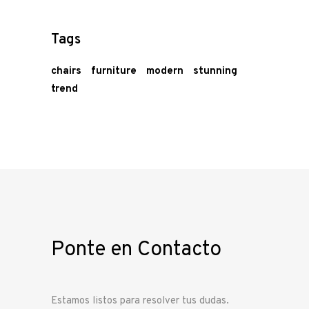
Tags
chairs
furniture
modern
stunning
trend
Ponte en Contacto
Estamos listos para resolver tus dudas.