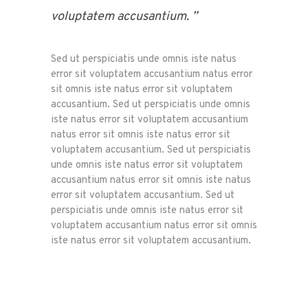
voluptatem accusantium.
Sed ut perspiciatis unde omnis iste natus
error sit voluptatem accusantium natus error
sit omnis iste natus error sit voluptatem
accusantium. Sed ut perspiciatis unde omnis
iste natus error sit voluptatem accusantium
natus error sit omnis iste natus error sit
voluptatem accusantium. Sed ut perspiciatis
unde omnis iste natus error sit voluptatem
accusantium natus error sit omnis iste natus
error sit voluptatem accusantium. Sed ut
perspiciatis unde omnis iste natus error sit
voluptatem accusantium natus error sit omnis
iste natus error sit voluptatem accusantium.