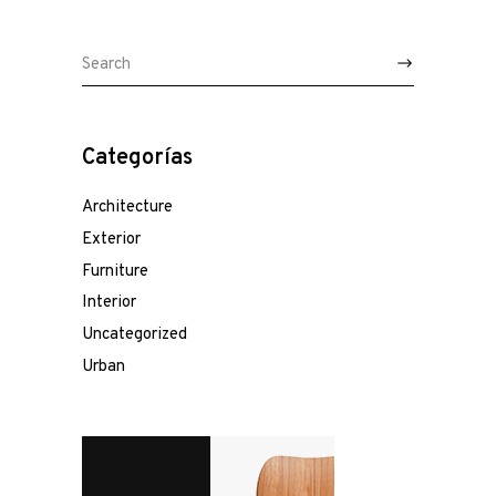
Search
for:
Categorías
Architecture
Exterior
Furniture
Interior
Uncategorized
Urban