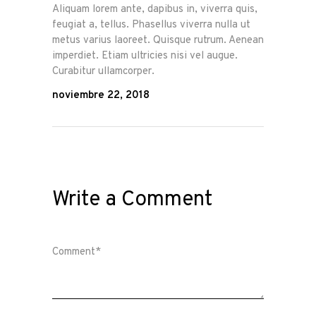
Aliquam lorem ante, dapibus in, viverra quis,
feugiat a, tellus. Phasellus viverra nulla ut
metus varius laoreet. Quisque rutrum. Aenean
imperdiet. Etiam ultricies nisi vel augue.
Curabitur ullamcorper.
noviembre 22, 2018
Write a Comment