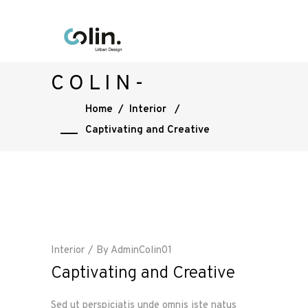
C O L I N -
Home
/
Interior
/
Captivating and Creative
Interior
By
AdminColin01
Captivating and Creative
Sed ut perspiciatis unde omnis iste natus