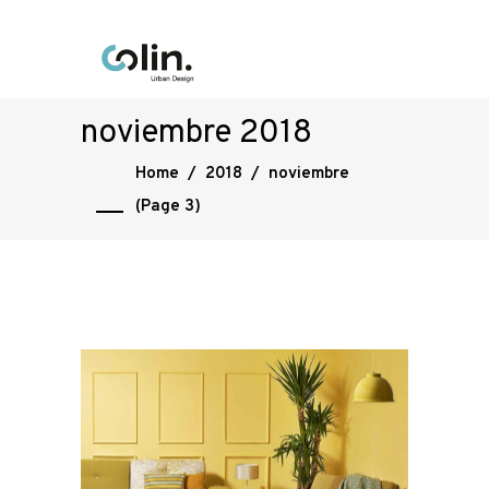
noviembre 2018
Home
/
2018
/
noviembre
(Page 3)