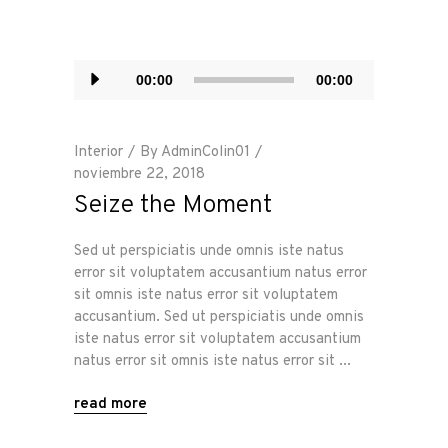
Reproductor
00:00
00:00
de
audio
Interior
By
AdminColin01
noviembre 22, 2018
Seize the Moment
Sed ut perspiciatis unde omnis iste natus
error sit voluptatem accusantium natus error
sit omnis iste natus error sit voluptatem
accusantium. Sed ut perspiciatis unde omnis
iste natus error sit voluptatem accusantium
natus error sit omnis iste natus error sit
read more