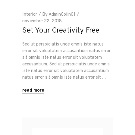
Interior
By
AdminColin01
noviembre 22, 2018
Set Your Creativity Free
Sed ut perspiciatis unde omnis iste natus
error sit voluptatem accusantium natus error
sit omnis iste natus error sit voluptatem
accusantium. Sed ut perspiciatis unde omnis
iste natus error sit voluptatem accusantium
natus error sit omnis iste natus error sit
read more