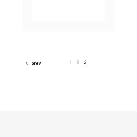
1
2
3
prev