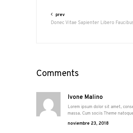
prev
Donec Vitae Sapienter Libero Faucibus
Comments
Ivone Malino
Lorem ipsum dolor sit amet, cons
massa. Cum sociis Theme natoque 
noviembre 23, 2018