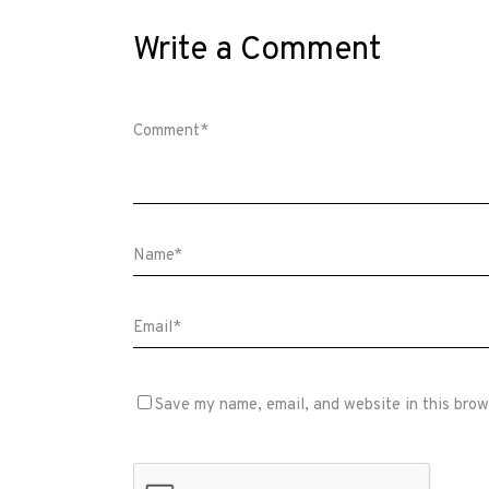
Write a Comment
Save my name, email, and website in this brow