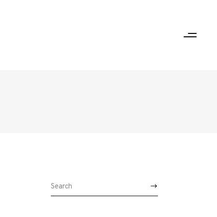
Search
for: