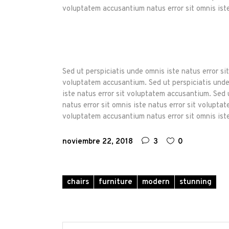
voluptatem accusantium natus error sit omnis ist
Sed ut perspiciatis unde omnis iste natus error si
voluptatem accusantium. Sed ut perspiciatis unde
iste natus error sit voluptatem accusantium. Sed 
natus error sit omnis iste natus error sit volupta
voluptatem accusantium natus error sit omnis ist
noviembre 22, 2018
3
0
chairs
furniture
modern
stunning