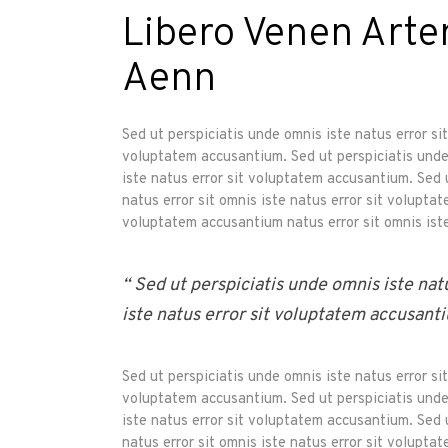
Libero Venen Arte
Aenn
Sed ut perspiciatis unde omnis iste natus error si
voluptatem accusantium. Sed ut perspiciatis unde
iste natus error sit voluptatem accusantium. Sed 
natus error sit omnis iste natus error sit volupta
voluptatem accusantium natus error sit omnis ist
Sed ut perspiciatis unde omnis iste nat
iste natus error sit voluptatem accusant
Sed ut perspiciatis unde omnis iste natus error si
voluptatem accusantium. Sed ut perspiciatis unde
iste natus error sit voluptatem accusantium. Sed 
natus error sit omnis iste natus error sit volupta