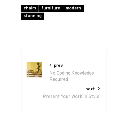
chairs
furniture
modern
stunning
prev
No Coding Knowledge
Required
next
Present Your Work in Style