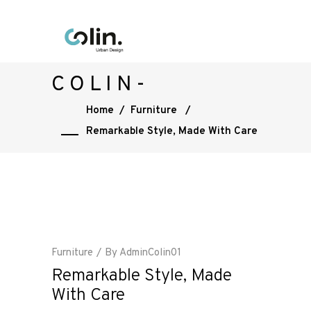
C O L I N -
Home
/
Furniture
/
Remarkable Style, Made With Care
Furniture
By
AdminColin01
Remarkable Style, Made
With Care