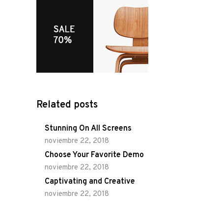
Related posts
Stunning On All Screens
noviembre 22, 2018
Choose Your Favorite Demo
noviembre 22, 2018
Captivating and Creative
noviembre 22, 2018