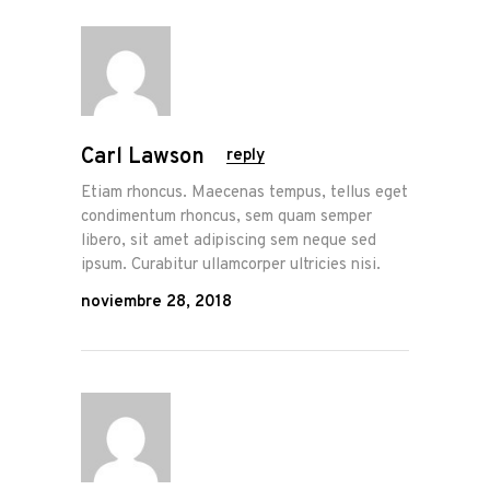
Carl Lawson
reply
Etiam rhoncus. Maecenas tempus, tellus eget
condimentum rhoncus, sem quam semper
libero, sit amet adipiscing sem neque sed
ipsum. Curabitur ullamcorper ultricies nisi.
noviembre 28, 2018